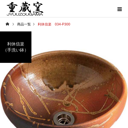
商品一覧
利休信楽 034-P300
利休信楽
（手洗い鉢）