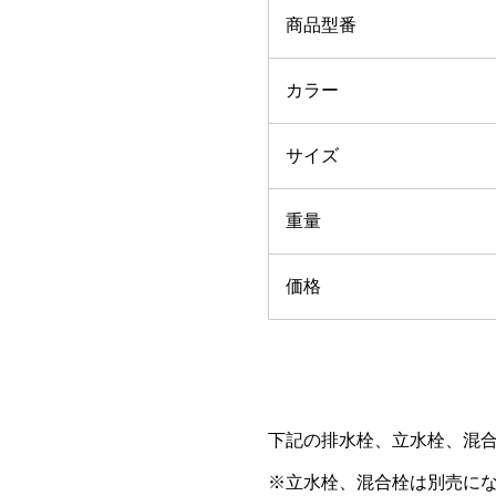
商品型番
カラー
サイズ
重量
価格
下記の排水栓、立水栓、混
※立水栓、混合栓は別売に