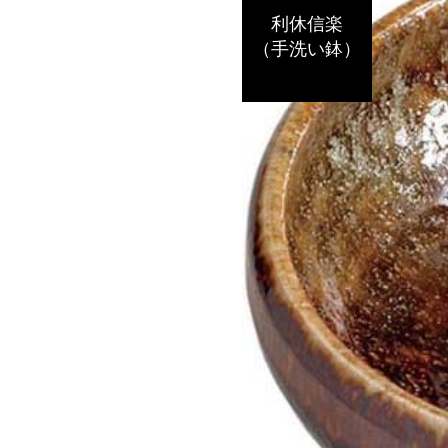
利休信楽
（手洗い鉢）