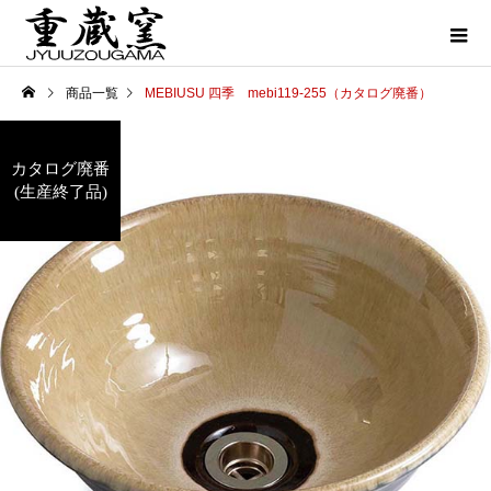
商品一覧
MEBIUSU 四季 mebi119-255（カタログ廃番）
カタログ廃番
(生産終了品)