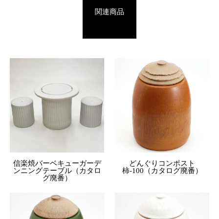
関連商品
信楽焼バーベキューガーデ
どんぐりコンポスト
ンニングテーブル（カタロ
柿-100（カタログ廃番）
グ廃番）