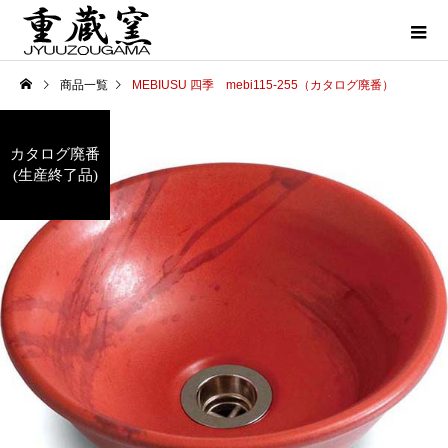
商品一覧
MEBIUSU 四季 mebi115-255（カタログ廃番）
カタログ廃番
(生産終了品)