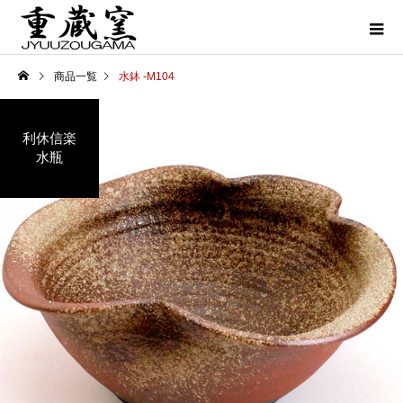
商品一覧
水鉢 -M104
利休信楽
水瓶