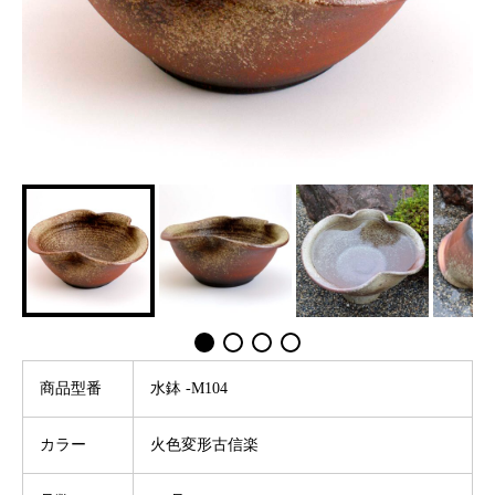
商品型番
水鉢 -M104
カラー
火色変形古信楽